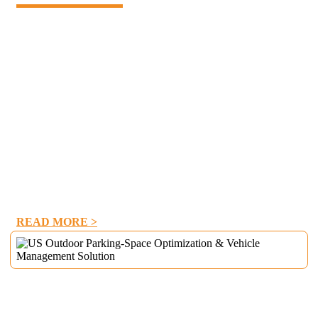
I november 2022 nådde Mr.Rod, en amerikansk kunde, ut til
Daxlifter angående hans planlagte storskala Automobile
Storage Center-prosjekt. Under prosjektets innledende
planleggingsfase leverte han de endelige lagerdesigntegningene
fra ingeniøren og uttrykte et behov for effektive
romutnyttelsesløsninger.
Daxlifter takker Mr. Rod og teamet hans for deres tillit. Fra den
første konsultasjonen til utplasseringen av parkeringsheisene, er
vi beæret over å ha støttet opprettelsen av et effektivt, moderne
billagringssenter.
READ MORE >
USAs utendørs