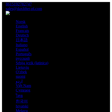
8615192782747
sales@daxlifter-pl.com
Norsk
Norsk
English
Français
Deutsch
日本語
Italiano
Español
Português
русский
Srbija jezik (latinica)
Lietuvių
O'zbek
suomi
اردو
Việt Nam
Cymraeg
ไทย
한국어
hrvatski
Melayu