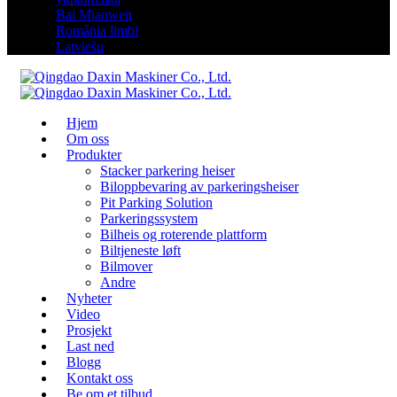
Bai Miaowen
România limbi
Latviešu
Hjem
Om oss
Produkter
Stacker parkering heiser
Biloppbevaring av parkeringsheiser
Pit Parking Solution
Parkeringssystem
Bilheis og roterende plattform
Biltjeneste løft
Bilmover
Andre
Nyheter
Video
Prosjekt
Last ned
Blogg
Kontakt oss
Be om et tilbud