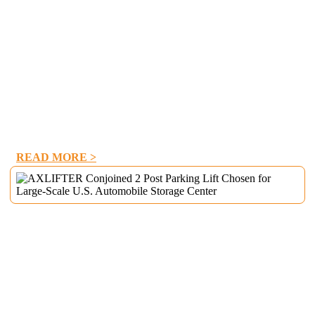
biler og presisjonsreparasjonstjenester fem tilkoblede 2 innlegg,
2 biler parkeringsløftesystemer. Denne løsningen bruker et 15
meter bred installasjonsområde for å danne en modulær vertikal
lagringsmatrise, noe som forbedrer romutnyttelsen i anlegget
betydelig.
Et IP65-rangert hydraulisk system minimerer
vedlikeholdsfrekvensen og bidrar til å forlenge utstyrets levetid
med omtrent 40%.
READ MORE >
Daxlifter Conjoined 2 Post Parking Lift
valgt for storstilt amerikansk
biloppbevaringssenter