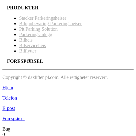
PRODUKTER
Stacker Parkeringsheiser
Biloppbevaring Parkeringsheiser
Pit Parking Solution
Parkeringsanlegg
Bilheis
Bilserviceheis
Bilflytter
FORESPØRSEL
Copyright © daxlifter-pl.com. Alle rettigheter reservert.
Hjem
Telefon
E-post
Forespørsel
Bag
0