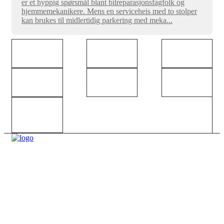
er et hyppig spørsmål blant bilreparasjonsfagfolk og
hjemmemekanikere. Mens en serviceheis med to stolper
kan brukes til midlertidig parkering med meka...
HJEM
OM OSS
PRODUKTER
NYHETER
VIDEO
PROSJEKT
KONTAKT
LASTE NED
OSS
QINGDAO
DAXIN
MACHINERY
Co., LTD.