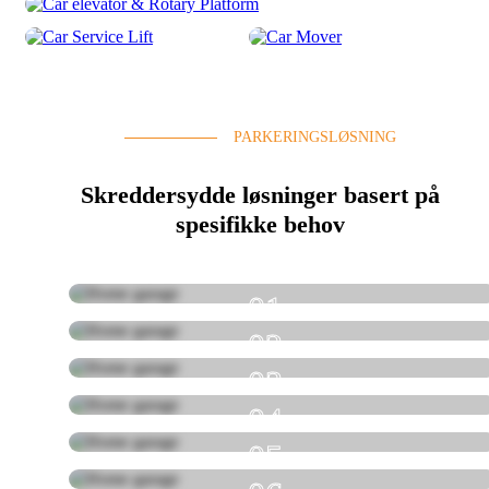
Biloppbevaring av
Parkering SYTEM
parkeringsheiser
Bilheis og roterende plattform
Biltjeneste løft
Bilmover
PARKERINGSLØSNING
Skreddersydde løsninger basert på
spesifikke behov
01
02
03
04
05