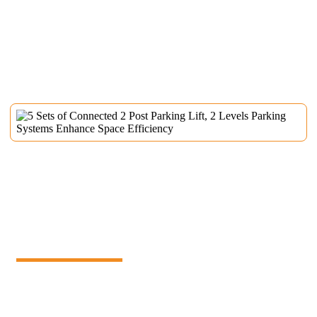
5 sett med tilkoblet 2 postparkeringsheis,
2 nivåer parkeringssystemer forbedrer
romeffektiviteten
For å adressere lagringsbegrensninger for verksted,
implementerte en kjent britisk leverandør av britisk ytelse av