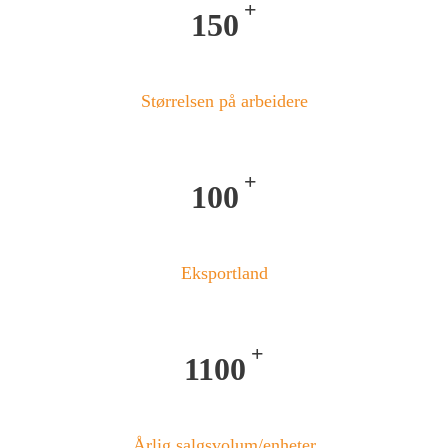
+
150
Størrelsen på arbeidere
+
100
Eksportland
+
1100
Årlig salgsvolum/enheter