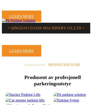
GOOD PARKING,GOOD LIFE
LEARN MORE
+ QINGDAO DAXIN MACHINERY CO.,LTD +
INNOVATION-DRIVEN, QUALITY-ORIENTED
LEARN MORE
PRODUKTKATEGORI
Produsent av profesjonell
parkeringsutstyr
Stacker parkering heiser
Pit Parking Solution