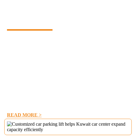
parkeringsplassoptimalisering og
kjøretøystyringsløsning
John, en amerikansk kunde, planla å oppgradere sin utendørs
parkeringsplass for å adressere rombegrensninger. Hans
kjernemål var:
1.Enhance parkeringsorganisasjon: Forsikre deg om at ansattes
kjøretøy er parkert pent og i orden.
2.Maksimerer operativt rom: Free Up Ground Area ved å gjøre
det mulig for vertikal parkering å støtte aktiviteter på stedet.
3. Forsiktig langvarig holdbarhet: Velg utstyr i stand til å motstå
utendørs miljøforhold.
READ MORE >