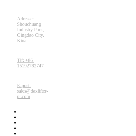
Adresse:
Shouchuang
Industry Park,
Qingdao City,
Kina.
Tlf: +86-
15192782747
E-post:
sales@daxlifter-
pl.com