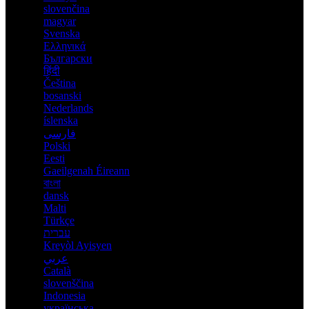
slovenčina
magyar
Svenska
Ελληνικά
Български
हिंदी
Čeština
bosanski
Nederlands
íslenska
فارسی
Polski
Eesti
Gaeilgenah Éireann
বাংলা
dansk
Malti
Türkçe
עברית
Kreyòl Ayisyen
عربي
Català
slovenščina
Indonesia
українська